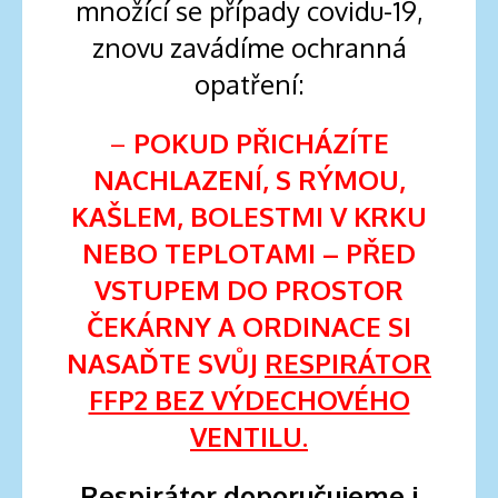
množící se případy covidu-19,
znovu zavádíme ochranná
opatření:
–
POKUD PŘICHÁZÍTE
NACHLAZENÍ, S RÝMOU,
KAŠLEM, BOLESTMI V KRKU
NEBO TEPLOTAMI – PŘED
VSTUPEM DO PROSTOR
ČEKÁRNY A ORDINACE SI
NASAĎTE SVŮJ
RESPIRÁTOR
FFP2 BEZ VÝDECHOVÉHO
VENTILU.
Respirátor doporučujeme i