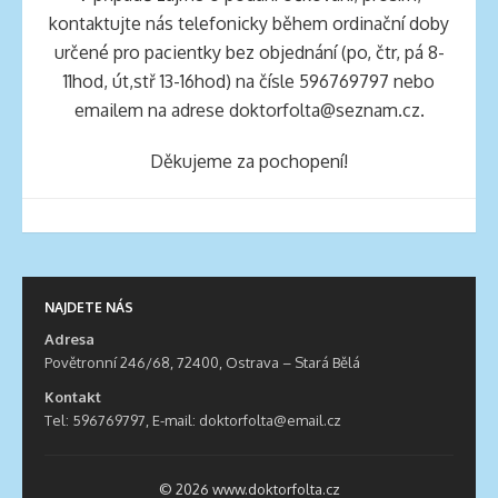
kontaktujte nás telefonicky během ordinační doby
určené pro pacientky bez objednání (po, čtr, pá 8-
11hod, út,stř 13-16hod) na čísle 596769797 nebo
emailem na adrese doktorfolta@seznam.cz.
Děkujeme za pochopení!
NAJDETE NÁS
Adresa
Povětronní 246/68, 72400, Ostrava – Stará Bělá
Kontakt
Tel: 596769797, E-mail: doktorfolta@email.cz
© 2026 www.doktorfolta.cz