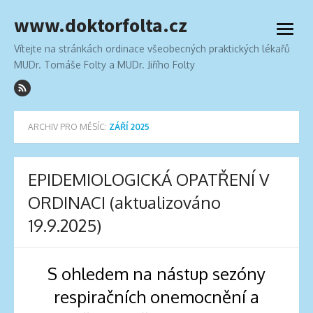
Přeskočit
www.doktorfolta.cz
na
otevří
obsah
menu
Vítejte na stránkách ordinace všeobecných praktických lékařů
MUDr. Tomáše Folty a MUDr. Jiřího Folty
ARCHIV PRO MĚSÍC:
ZÁŘÍ 2025
EPIDEMIOLOGICKÁ OPATŘENÍ V
ORDINACI (aktualizováno
19.9.2025)
S ohledem na nástup sezóny
respiračních onemocnění a