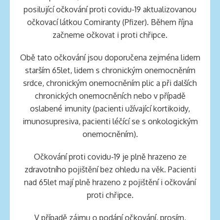
posilující očkování proti covidu-19 aktualizovanou
očkovací látkou Comiranty (Pfizer). Během října
začneme očkovat i proti chřipce.
Obě tato očkování jsou doporučena zejména lidem
starším 65let, lidem s chronickým onemocněním
srdce, chronickým onemocněním plic a při dalších
chronických onemocněních nebo v případě
oslabené imunity (pacienti užívající kortikoidy,
imunosupresiva, pacienti léčící se s onkologickým
onemocněním).
Očkování proti covidu-19 je plně hrazeno ze
zdravotního pojištění bez ohledu na věk. Pacienti
nad 65let mají plně hrazeno z pojištění i očkování
proti chřipce.
V případě zájmu o podání očkování, prosím,